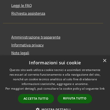
Leggi le FAQ
Richiesta assistenza
Amministrazione trasparente
Informativa privacy
Note legali
×
Dichiarazione di accessibilità
Informazioni sui cookie
Questo sito web utilizza cookie tecnici e assimilati strettamente
necessari al corretto funzionamento e alla navigazione del sito,
nonché un cookie tecnico analitico al solo fine di elaborare
informazioni statistiche, aggregate e anonime.
RSS
Copyright © 2026 • Comune di
Per maggiori dettagli, può consultare la cookie policy al seguente
link
Accessibilità
Taino • Powered by
Privacy
Municipium
Accesso
•
RIFIUTA TUTTO
ACCETTA TUTTO
Cookie
redazione
Mappa del sito
MOSTRA DETTAGLI