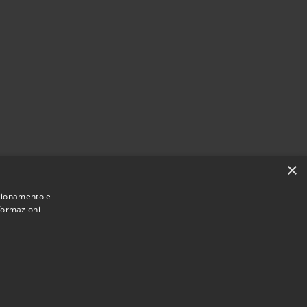
×
nzionamento e
nformazioni
Municipium
Accesso redazione
 di Taino • Powered by
•