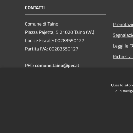
CONTATTI
Comune di Taino
Prenotaz
Piazza Pajetta, 5 21020 Taino (VA)
Segnalazi
Codice Fiscale: 00283550127
Leggi le 
Partita IVA: 00283550127
Richiesta
PEC:
comune.taino@pec.it
Email: segreteria@comune.taino.va.it
Telefono: 0331.956405
Questo sito 
FAX: 0331.957550
alla navig
RSS
Accessibilità
Privacy
Cookie
Mappa de